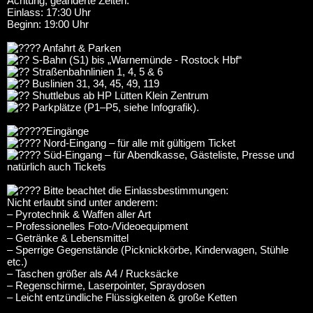
Achtung, geänderte Zeiten:
Einlass: 17:30 Uhr
Beginn: 19:00 Uhr
Anfahrt & Parken
S-Bahn (S1) bis „Warnemünde - Rostock Hbf“
Straßenbahnlinien 1, 4, 5 & 6
Buslinien 31, 34, 45, 49, 119
Shuttlebus ab HP Lütten Klein Zentrum
Parkplätze (P1–P5, siehe Infografik).
Eingänge
Nord-Eingang – für alle mit gültigem Ticket
Süd-Eingang – für Abendkasse, Gästeliste, Presse und
natürlich auch Tickets
Bitte beachtet die Einlassbestimmungen:
Nicht erlaubt sind unter anderem:
– Pyrotechnik & Waffen aller Art
– Professionelles Foto-/Videoequipment
– Getränke & Lebensmittel
– Sperrige Gegenstände (Picknickkörbe, Kinderwagen, Stühle
etc.)
– Taschen größer als A4 / Rucksäcke
– Regenschirme, Laserpointer, Spraydosen
– Leicht entzündliche Flüssigkeiten & große Ketten