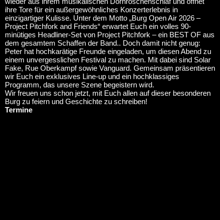
wieder aus ihrem musikalischen Dornröschenschlaf und öffnet
ihre Tore für ein außergewöhnliches Konzerterlebnis in
einzigartiger Kulisse. Unter dem Motto „Burg Open Air 2026 –
Project Pitchfork and Friends“ erwartet Euch ein volles 90-
minütiges Headliner-Set von Project Pitchfork – ein BEST OF aus
dem gesamtem Schaffen der Band.. Doch damit nicht genug:
Peter hat hochkarätige Freunde eingeladen, um diesen Abend zu
einem unvergesslichen Festival zu machen. Mit dabei sind Solar
Fake, Rue Oberkampf sowie Vanguard. Gemeinsam präsentieren
wir Euch ein exklusives Line-up und ein hochklassiges
Programm, das unsere Szene begeistern wird.
Wir freuen uns schon jetzt, mit Euch allen auf dieser besonderen
Burg zu feiern und Geschichte zu schreiben!
Termine