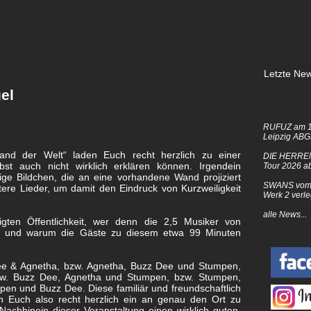
Letzte New
el
RUFUZ am 1
Leipzig AB
and der Welt“ laden Euch recht herzlich zu einer
DIE HERRE
bst auch nicht wirklich erklären können. Irgendein
Tour 2026 a
ßige Bildchen, die an eine vorhandene Wand projiziert
SWANS vom 
ere Lieder, um damit den Eindruck von Kurzweiligkeit
Werk 2 verle
alle News...
igten Öffentlichkeit, wer denn die 2,5 Musiker von
nd und warum die Gäste zu diesem etwa 99 Minuten
ee & Agnetha, bzw. Agnetha, Buzz Dee und Stumpen,
w. Buzz Dee, Agnetha und Stumpen, bzw. Stumpen,
en und Buzz Dee. Diese familiär und freundschaftlich
n Euch also recht herzlich ein an genau den Ort zu
chhinein dieser Veranstaltung einen wirklich guten,