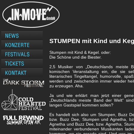
STUMPEN mit Kind und Keg
Stumpen mit Kind & Kegel. oder:
Die Schöne und die Biester.
2,5 Musiker von „Deutschlands meiste B
komischen Veranstaltung ein, die sie sel
literarisches Tingeltangel, humorvolle, spa
werden und zwischendrin immer wieder heit
zu erzeugen. Aha.
Ja und wie erklärt man jetzt einer gene
„Deutschlands meiste Band der Welt“ si
langen Gastspiel kommen sollen?
Es handelt sich also um Stumpen, Buzz D
bzw. Buzz Dee, Stumpen und Agnetha, bz
Agnetha und Buzz Dee, bzw. Agnetha, Stump
miteinander verbundenen Musikanten lade
kommen, wo sie gerade sind. Und wer im Na