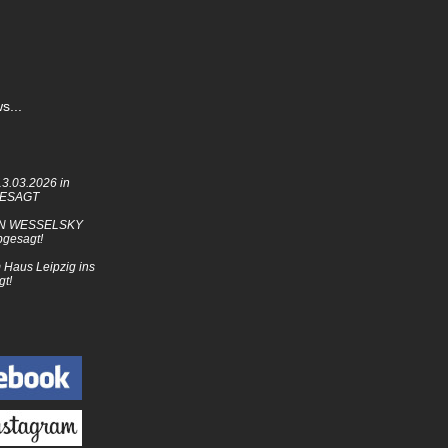
s...
3.03.2026 in
GESAGT
N WESSELSKY
bgesagt!
Haus Leipzig ins
gt!