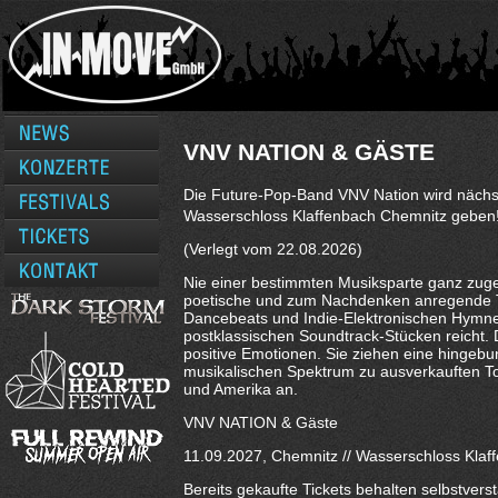
VNV NATION & GÄSTE
Die Future-Pop-Band VNV Nation wird nächst
Wasserschloss Klaffenbach Chemnitz geben
(Verlegt vom 22.08.2026)
Nie einer bestimmten Musiksparte ganz zug
poetische und zum Nachdenken anregende T
Dancebeats und Indie-Elektronischen Hymnen
postklassischen Soundtrack-Stücken reicht. 
positive Emotionen. Sie ziehen eine hinge
musikalischen Spektrum zu ausverkauften Tou
und Amerika an.
VNV NATION & Gäste
11.09.2027, Chemnitz // Wasserschloss Klaf
Bereits gekaufte Tickets behalten selbstvers