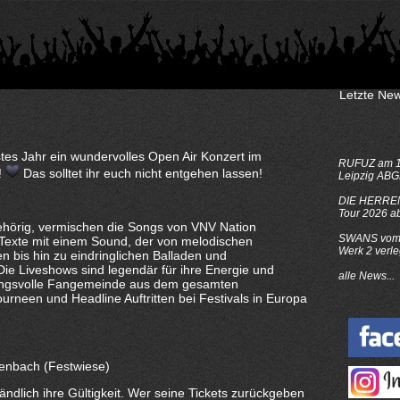
Letzte New
es Jahr ein wundervolles Open Air Konzert im
RUFUZ am 1
!
Das solltet ihr euch nicht entgehen lassen!
Leipzig AB
DIE HERRE
Tour 2026 a
ehörig, vermischen die Songs von VNV Nation
SWANS vom 
exte mit einem Sound, der von melodischen
Werk 2 verle
 bis hin zu eindringlichen Balladen und
Die Liveshows sind legendär für ihre Energie und
alle News...
bungsvolle Fangemeinde aus dem gesamten
rneen und Headline Auftritten bei Festivals in Europa
fenbach (Festwiese)
tändlich ihre Gültigkeit. Wer seine Tickets zurückgeben