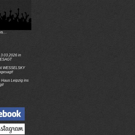
s...
3.03.2026 in
GESAGT
N WESSELSKY
bgesagt!
Haus Leipzig ins
gt!