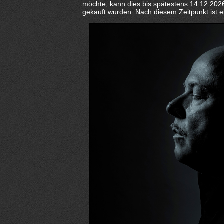
möchte, kann dies bis spätestens 14.12.2026 
gekauft wurden. Nach diesem Zeitpunkt ist e