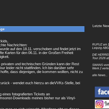
Letzte New
age
zkids,
RUFUZ am 1
chte Nachrichten:
Leipzig AB
urde auf den 18.11. verschoben und findet jetzt im
te Karten für den 06.11. in der Großen Freiheit
DIE HERRE
igkeit.
Tour 2026 a
n privaten und technischen Gründen kann der Rest
SWANS vom 
ur leider nicht stattfinden. Ich bin darüber sehr
Werk 2 verle
ch hoffe, dass diejenigen, die kommen wollten, nicht zu
alle News...
urück - wendet euch hierzu an dieVVKs-Stelle, bei
g eines fotografierten Tickets an
msonst-Downloads meines bisher nur als Vinyl-