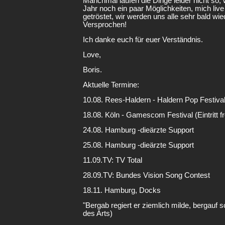
Manchmal laufen die Dinge leider nicht so, 
Jahr noch ein paar Möglichkeiten, mich live 
getröstet, wir werden uns alle sehr bald wi
Versprochen!
Ich danke euch für euer Verständnis.
Love,
Boris.
Aktuelle Termine:
10.08. Rees-Haldern - Haldern Pop Festiva
18.08. Köln - Gamescom Festival (Eintritt fr
24.08. Hamburg -dieärzte Support
25.08. Hamburg -dieärzte Support
11.09.TV: TV Total
28.09.TV: Bundes Vision Song Contest
18.11.
Hamburg, Docks
"Bergab regiert er ziemlich milde, bergauf 
des Arts)