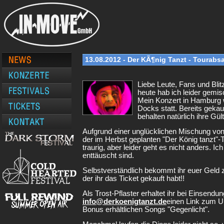
13.08.2012 - Der KÃ¶nig Tanzt - Tourabs
Liebe Leute, Fans und Blit
heute hab ich leider gemis
Mein Konzert in Hamburg w
Docks statt. Bereits gekauf
behalten natürlich ihre Gült
Aufgrund einer unglücklichen Mischung vo
der im Herbst geplanten "Der König tanzt"-To
traurig, aber leider geht es nicht anders. I
enttäuscht sind.
Selbstverständlich bekommt ihr euer Geld z
der ihr das Ticket gekauft habt!!
Als Trost-Pflaster erhaltet ihr bei Einsendun
info@derkoenigtanzt.de
einen Link zum U
Bonus erhältlichen Songs "Gegenlicht".