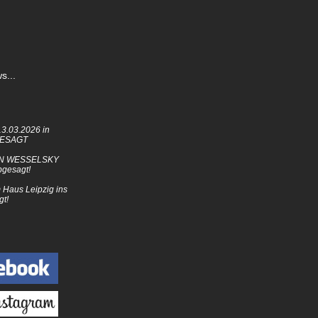
s...
3.03.2026 in
GESAGT
N WESSELSKY
bgesagt!
Haus Leipzig ins
gt!