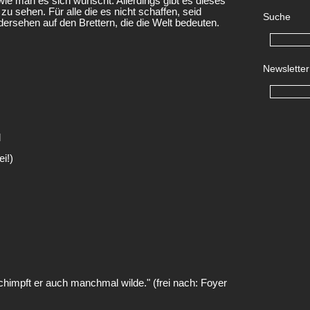
wie man es sich wünscht. Allerdings gibt es dieses
zu sehen. Für alle die es nicht schaffen, seid
Suche
edersehen auf den Brettern, die die Welt bedeuten.
Newsletter
l
ei!)
schimpft er auch manchmal wilde." (frei nach: Foyer